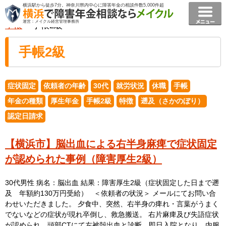
横浜駅から徒歩7分。神奈川県内中心に障害年金の相談件数5,000件超
横浜で障害年金相談ならメイクル障害年金横浜
>
事例
>
運営：メイクル経営管理事務所
手帳
> 手帳2級
手帳2級
症状固定
依頼者の年齢
30代
就労状況
休職
手帳
年金の種類
厚生年金
手帳2級
特徴
遡及（さかのぼり）
認定日請求
【横浜市】脳出血による右半身麻痺で症状固定
が認められた事例（障害厚生2級）
30代男性 病名：脳出血 結果：障害厚生2級（症状固定した日まで遡
及 年額約130万円受給） ＜依頼者の状況＞ メールにてお問い合
わせいただきました。 夕食中、突然、右半身の痺れ・言葉がうまく
でないなどの症状が現れ卒倒し、救急搬送。 右片麻痺及び失語症状
が認められ、頭部CTにて左被殻出血と診断。即日入院となり、内服