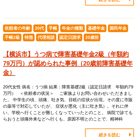
依頼者の年齢
20代
手帳
年金の種類
基礎年金
国民年金
手帳2級
特徴
代理相談
認定日請求
20歳前
【横浜市】うつ病で障害基礎年金2級（年額約
79万円）が認められた事例（20歳前障害基礎年
金）
20代女性 病名：うつ病 結果：障害基礎2級（認定日請求 年額約79
万円） ＜依頼者の状況＞ ご家族よりお問い合わせいただきまし
た。 中学生の頃、頭痛、吐き気、目眩の症状が出現。その度に市販
の薬等で対応していたが、 症状が悪化（主に吐き気）。それに伴
い、学校へ行くことが難しくなっていったとのこと。 病院で診ても
らおうと頭痛外来などへ行くも、原因不明とのことで、精神科
続きを読む