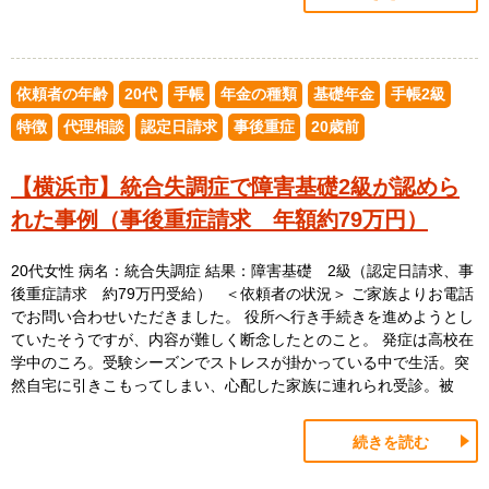
依頼者の年齢
20代
手帳
年金の種類
基礎年金
手帳2級
特徴
代理相談
認定日請求
事後重症
20歳前
【横浜市】統合失調症で障害基礎2級が認めら
れた事例（事後重症請求 年額約79万円）
20代女性 病名：統合失調症 結果：障害基礎 2級（認定日請求、事
後重症請求 約79万円受給） ＜依頼者の状況＞ ご家族よりお電話
でお問い合わせいただきました。 役所へ行き手続きを進めようとし
ていたそうですが、内容が難しく断念したとのこと。 発症は高校在
学中のころ。受験シーズンでストレスが掛かっている中で生活。突
然自宅に引きこもってしまい、心配した家族に連れられ受診。被
続きを読む