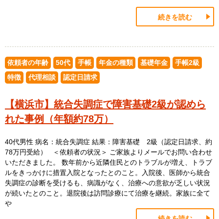
続きを読む
依頼者の年齢
50代
手帳
年金の種類
基礎年金
手帳2級
特徴
代理相談
認定日請求
【横浜市】統合失調症で障害基礎2級が認めら
れた事例（年額約78万）
40代男性 病名：統合失調症 結果：障害基礎 2級（認定日請求、約
78万円受給） ＜依頼者の状況＞ ご家族よりメールでお問い合わせ
いただきました。 数年前から近隣住民とのトラブルが増え、トラブ
ルをきっかけに措置入院となったとのこと。入院後、医師から統合
失調症の診断を受けるも、病識がなく、治療への意欲が乏しい状況
が続いたとのこと。退院後は訪問診療にて治療を継続。家族に全て
や
続きを読む