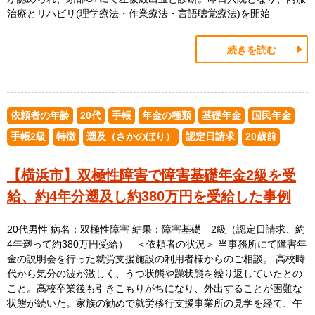
治療とリハビリ(理学療法・作業療法・言語聴覚療法)を開始
続きを読む
依頼者の年齢
20代
手帳
年金の種類
基礎年金
国民年金
手帳2級
特徴
遡及（さかのぼり）
認定日請求
20歳前
【横浜市】双極性障害で障害基礎年金2級を受
給、約4年分遡及し約380万円を受給した事例
20代男性 病名：双極性障害 結果：障害基礎 2級（認定日請求、約
4年遡って約380万円受給） ＜依頼者の状況＞ 当事務所にて障害年
金の説明会を行った就労支援施設の利用者様からのご相談。 高校時
代から気分の波が激しく、うつ状態や躁状態を繰り返していたとの
こと。高校卒業後も引きこもりがちになり、外出することが困難な
状態が続いた。家族の勧めで就労移行支援事業所の見学を経て、午