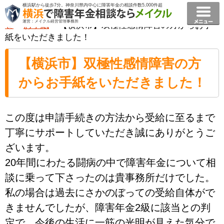
横浜駅から徒歩7分。神奈川県内中心に障害年金の相談件数5,000件超
横浜で障害年金相談ならメイクル障害年金横浜
>
お知ら
運営：メイクル経営管理事務所
せ
>
お手紙
>
【横浜市】双極性感情障害の方からお手
紙をいただきました！
【横浜市】双極性感情障害の方
からお手紙をいただきました！
この度は申請手続きの方法から受給に至るまで
丁寧にサポートしていただき誠にありがとうご
ざいます。
20年間にわたる闘病の中で障害年金について相
談に乗って下さったのは貴事務所だけでした。
私の場合は過去にさかのぼっての受給自体がで
きませんでしたが、障害年金2級に該当との判
定で、今後の生活に一筋の光明が見えた気分で