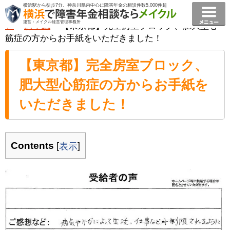
横浜駅から徒歩7分。神奈川県内中心に障害年金の相談件数5,000件超
横浜で障害年金相談ならメイクル障害年金横浜
>
お知ら
運営：メイクル経営管理事務所
せ
>
お手紙
>
【東京都】完全房室ブロック、肥大型心
筋症の方からお手紙をいただきました！
【東京都】完全房室ブロック、
肥大型心筋症の方からお手紙を
いただきました！
Contents
[
]
表示