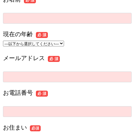
必 須
現在の年齢
必 須
メールアドレス
必 須
お電話番号
必 須
お住まい
必須