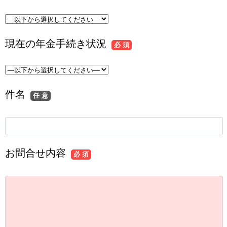
現在の年金手続き状況
必 須
件名
任 意
お問合せ内容
必 須