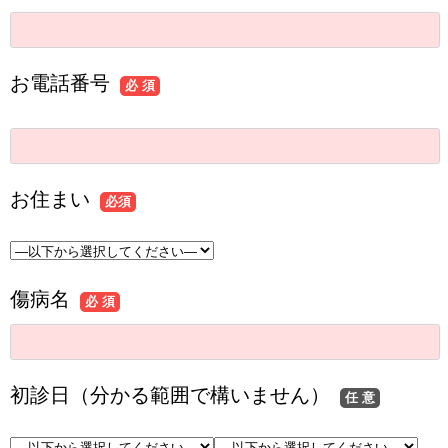
お電話番号
必 須
お住まい
必須
傷病名
必 須
初診日（分かる範囲で構いません）
任 意