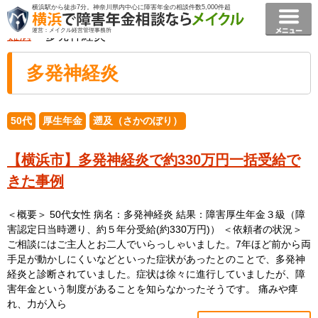
横浜駅から徒歩7分。神奈川県内中心に障害年金の相談件数5,000件超
横浜で障害年金相談ならメイクル障害年金横浜
>
事例
>
運営：メイクル経営管理事務所
難病
> 多発神経炎
多発神経炎
50代
厚生年金
遡及（さかのぼり）
【横浜市】多発神経炎で約330万円一括受給で
きた事例
＜概要＞ 50代女性 病名：多発神経炎 結果：障害厚生年金３級（障
害認定日当時遡り、約５年分受給(約330万円)） ＜依頼者の状況＞
ご相談にはご主人とお二人でいらっしゃいました。7年ほど前から両
手足が動かしにくいなどといった症状があったとのことで、多発神
経炎と診断されていました。症状は徐々に進行していましたが、障
害年金という制度があることを知らなかったそうです。 痛みや痺
れ、力が入ら