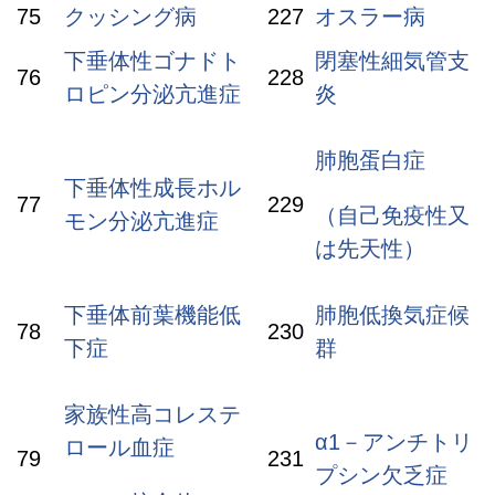
75
クッシング病
227
オスラー病
下垂体性ゴナドト
閉塞性細気管支
76
228
ロピン分泌亢進症
炎
肺胞蛋白症
下垂体性成長ホル
77
229
（自己免疫性又
モン分泌亢進症
は先天性）
下垂体前葉機能低
肺胞低換気症候
78
230
下症
群
家族性高コレステ
α1－アンチトリ
ロール血症
79
231
プシン欠乏症