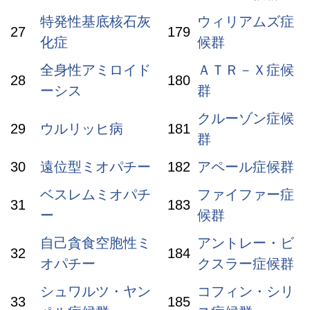
特発性基底核石灰
ウィリアムズ症
27
179
化症
候群
全身性アミロイド
ＡＴＲ－Ｘ症候
28
180
ーシス
群
クルーゾン症候
29
ウルリッヒ病
181
群
30
遠位型ミオパチー
182
アペール症候群
ベスレムミオパチ
ファイファー症
31
183
ー
候群
自己貪食空胞性ミ
アントレー・ビ
32
184
オパチー
クスラー症候群
シュワルツ・ヤン
コフィン・シリ
33
185