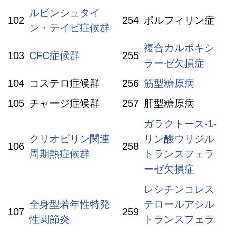
ルビンシュタイ
102
254
ポルフィリン症
ン・テイビ症候群
複合カルボキシ
103
CFC症候群
255
ラーゼ欠損症
104
コステロ症候群
256
筋型糖原病
105
チャージ症候群
257
肝型糖原病
ガラクトース-1-
クリオピリン関連
リン酸ウリジル
106
258
周期熱症候群
トランスフェラ
ーゼ欠損症
レシチンコレス
全身型若年性特発
テロールアシル
107
259
性関節炎
トランスフェラ