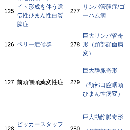
イド形成を伴う遺
リンパ管腫症/ゴ
125
277
伝性びまん性白質
ーハム病
脳症
巨大リンパ管奇
126
ペリー症候群
278
形（頚部顔面病
変）
巨大静脈奇形
127
前頭側頭葉変性症
279
（頚部口腔咽頭
びまん性病変）
巨大動静脈奇形
ビッカースタッフ
128
280