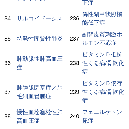
下症
偽性副甲状腺機
84
サルコイドーシス
236
能低下症
副腎皮質刺激ホ
85
特発性間質性肺炎
237
ルモン不応症
ビタミンＤ抵抗
肺動脈性肺高血圧
86
238
性くる病/骨軟化
症
症
ビタミンＤ依存
肺静脈閉塞症／肺
87
239
性くる病/骨軟化
毛細血管腫症
症
慢性血栓塞栓性肺
フェニルケトン
88
240
高血圧症
尿症