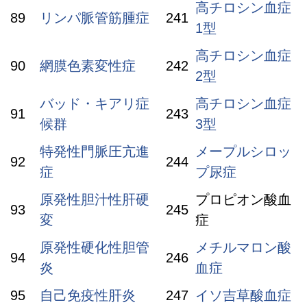
高チロシン血症
89
リンパ脈管筋腫症
241
1型
高チロシン血症
90
網膜色素変性症
242
2型
バッド・キアリ症
高チロシン血症
91
243
候群
3型
特発性門脈圧亢進
メープルシロッ
92
244
症
プ尿症
原発性胆汁性肝硬
プロピオン酸血
93
245
変
症
原発性硬化性胆管
メチルマロン酸
94
246
炎
血症
95
自己免疫性肝炎
247
イソ吉草酸血症