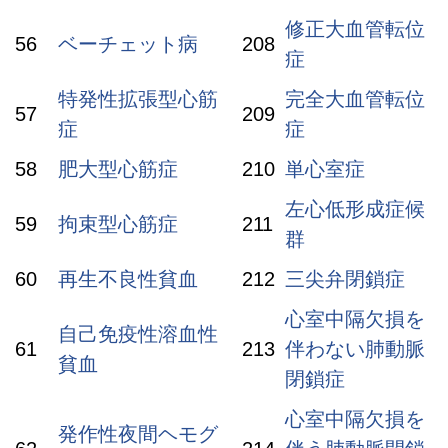
修正大血管転位
56
ベーチェット病
208
症
特発性拡張型心筋
完全大血管転位
57
209
症
症
58
肥大型心筋症
210
単心室症
左心低形成症候
59
拘束型心筋症
211
群
60
再生不良性貧血
212
三尖弁閉鎖症
心室中隔欠損を
自己免疫性溶血性
61
213
伴わない肺動脈
貧血
閉鎖症
心室中隔欠損を
発作性夜間ヘモグ