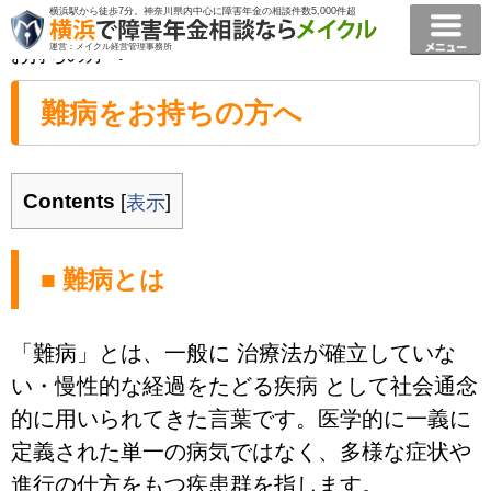
横浜駅から徒歩7分。神奈川県内中心に障害年金の相談件数5,000件超
横浜で障害年金相談ならメイクル障害年金横浜
>
難病を
運営：メイクル経営管理事務所
お持ちの方へ
難病をお持ちの方へ
Contents
[
]
表示
■ 難病とは
「難病」とは、一般に 治療法が確立していな
い・慢性的な経過をたどる疾病 として社会通念
的に用いられてきた言葉です。医学的に一義に
定義された単一の病気ではなく、多様な症状や
進行の仕方をもつ疾患群を指します。