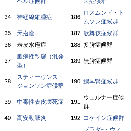
ペル症候群
ス症候群
ロスムンド・ト
34
神経線維腫症
186
ムソン症候群
35
天疱瘡
187
歌舞伎症候群
36
表皮水疱症
188
多脾症候群
膿疱性乾癬（汎発
37
189
無脾症候群
型）
スティーヴンス・
38
190
鰓耳腎症候群
ジョンソン症候群
ウェルナー症候
39
中毒性表皮壊死症
191
群
40
高安動脈炎
192
コケイン症候群
プラダｰ・ウィ