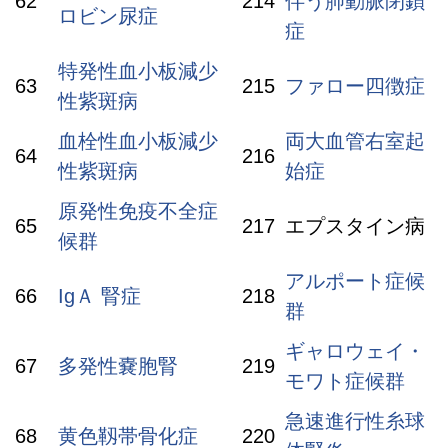
62
214
伴う肺動脈閉鎖
ロビン尿症
症
特発性血小板減少
63
215
ファロー四徴症
性紫斑病
血栓性血小板減少
両大血管右室起
64
216
性紫斑病
始症
原発性免疫不全症
65
217
エプスタイン病
候群
アルポート症候
66
IgＡ 腎症
218
群
ギャロウェイ・
67
多発性嚢胞腎
219
モワト症候群
急速進行性糸球
68
黄色靱帯骨化症
220