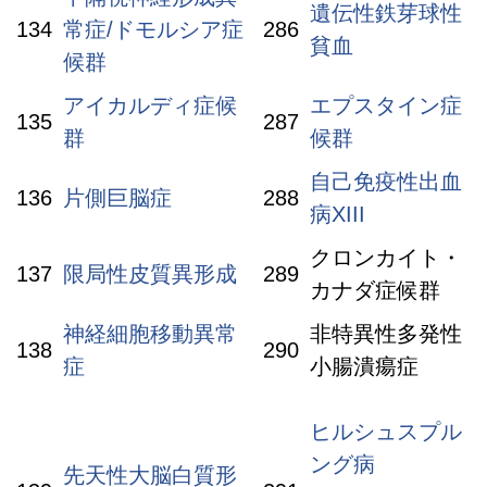
遺伝性鉄芽球性
134
常症/ドモルシア症
286
貧血
候群
アイカルディ症候
エプスタイン症
135
287
群
候群
自己免疫性出血
136
片側巨脳症
288
病XIII
クロンカイト・
137
限局性皮質異形成
289
カナダ症候群
神経細胞移動異常
非特異性多発性
138
290
症
小腸潰瘍症
ヒルシュスプル
ング病
先天性大脳白質形