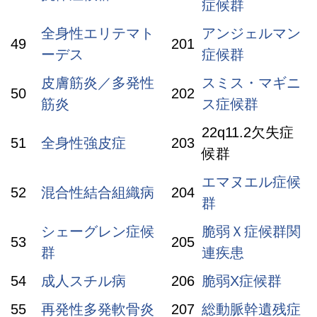
症候群
全身性エリテマト
アンジェルマン
49
201
ーデス
症候群
皮膚筋炎／多発性
スミス・マギニ
50
202
筋炎
ス症候群
22q11.2欠失症
51
全身性強皮症
203
候群
エマヌエル症候
52
混合性結合組織病
204
群
シェーグレン症候
脆弱Ｘ症候群関
53
205
群
連疾患
54
成人スチル病
206
脆弱X症候群
55
再発性多発軟骨炎
207
総動脈幹遺残症