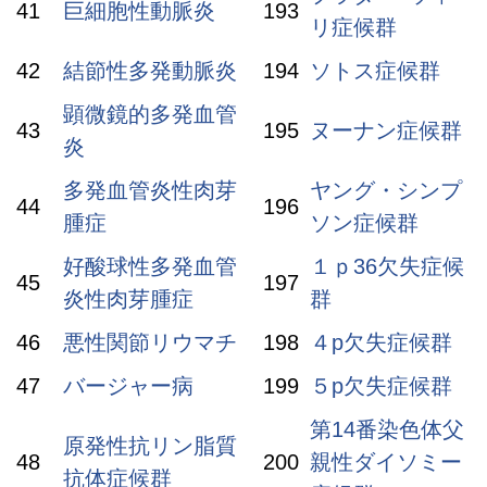
41
巨細胞性動脈炎
193
リ症候群
42
結節性多発動脈炎
194
ソトス症候群
顕微鏡的多発血管
43
195
ヌーナン症候群
炎
多発血管炎性肉芽
ヤング・シンプ
44
196
腫症
ソン症候群
好酸球性多発血管
１ｐ36欠失症候
45
197
炎性肉芽腫症
群
46
悪性関節リウマチ
198
４p欠失症候群
47
バージャー病
199
５p欠失症候群
第14番染色体父
原発性抗リン脂質
48
200
親性ダイソミー
抗体症候群