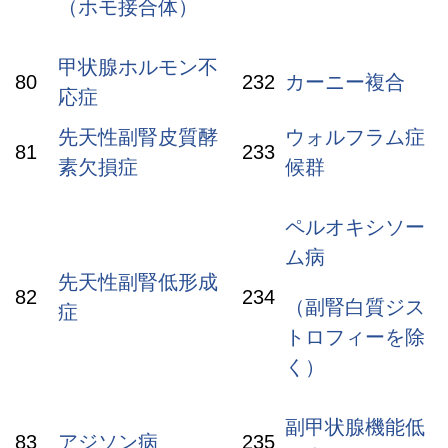
（ホモ接合体）
甲状腺ホルモン不
80
232
カーニー複合
応症
先天性副腎皮質酵
ウォルフラム症
81
233
素欠損症
候群
ペルオキシソー
ム病
先天性副腎低形成
82
234
（副腎白質ジス
症
トロフィーを除
く）
副甲状腺機能低
83
アジソン病
235