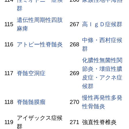
群
遺伝性周期性四肢
115
267
高ＩｇＤ症候群
麻痺
中條・西村症候
116
アトピー性脊髄炎
268
群
化膿性無菌性関
節炎・壊疽性膿
117
脊髄空洞症
269
皮症・アクネ症
候群
慢性再発性多発
118
脊髄髄膜瘤
270
性骨髄炎
アイザックス症候
119
271
強直性脊椎炎
群