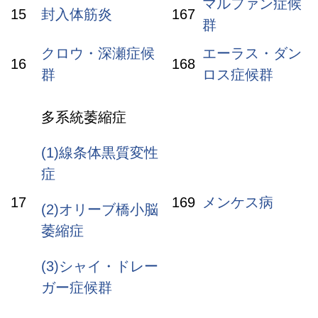
マルファン症候
15
封入体筋炎
167
群
クロウ・深瀬症候
エーラス・ダン
16
168
群
ロス症候群
多系統萎縮症
(1)線条体黒質変性
症
17
169
メンケス病
(2)オリーブ橋小脳
萎縮症
(3)シャイ・ドレー
ガー症候群