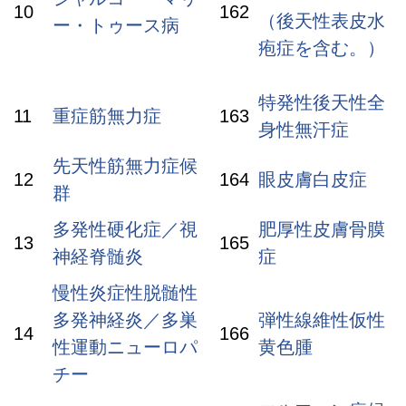
10
162
（後天性表皮水
ー・トゥース病
疱症を含む。）
特発性後天性全
11
重症筋無力症
163
身性無汗症
先天性筋無力症候
12
164
眼皮膚白皮症
群
多発性硬化症／視
肥厚性皮膚骨膜
13
165
神経脊髄炎
症
慢性炎症性脱髄性
多発神経炎／多巣
弾性線維性仮性
14
166
性運動ニューロパ
黄色腫
チー