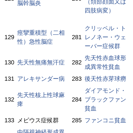
（頚部顔面又は
脳幹脳炎
四肢病変）
クリッペル・ト
痙攣重積型（二相
129
281
レノネー・ウェ
性）急性脳症
ーバー症候群
先天性赤血球形
130
先天性無痛無汗症
282
成異常性貧血
131
アレキサンダー病
283
後天性赤芽球癆
ダイアモンド・
先天性核上性球麻
132
284
ブラックファン
痺
貧血
133
メビウス症候群
285
ファンコニ貧血
中隔視神経形成異