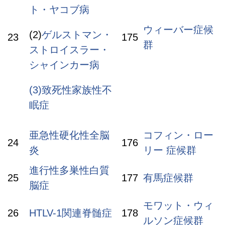
ト・ヤコブ病
ウィーバー症候
(2)
ゲルストマン・
23
175
群
ストロイスラー・
シャインカー病
(3)致死性家族性不
眠症
亜急性硬化性全脳
コフィン・ロー
24
176
炎
リー 症候群
進行性多巣性白質
25
177
有馬症候群
脳症
モワット・ウィ
26
HTLV-1関連脊髄症
178
ルソン症候群