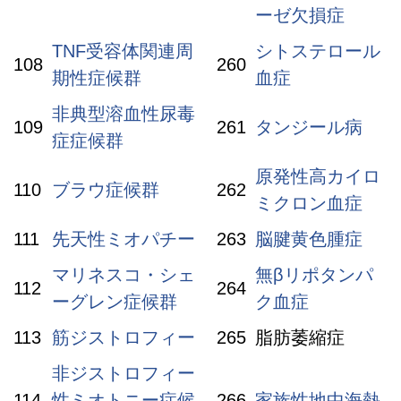
ーゼ欠損症
TNF受容体関連周
シトステロール
108
260
期性症候群
血症
非典型溶血性尿毒
109
261
タンジール病
症症候群
原発性高カイロ
110
ブラウ症候群
262
ミクロン血症
111
先天性ミオパチー
263
脳腱黄色腫症
マリネスコ・シェ
無βリポタンパ
112
264
ーグレン症候群
ク血症
113
筋ジストロフィー
265
脂肪萎縮症
非ジストロフィー
114
性ミオトニー症候
266
家族性地中海熱