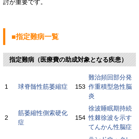
討が重要です。
■指定難病一覧
指定難病（医療費の助成対象となる疾患）
難治頻回部分発
1
球脊髄性筋萎縮症
153
作重積型急性脳
炎
徐波睡眠期持続
筋萎縮性側索硬化
2
154
性棘徐波を示す
症
てんかん性脳症