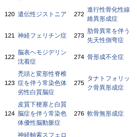
進行性骨化性線
120
遺伝性ジストニア
272
維異形成症
肋骨異常を伴う
121
神経フェリチン症
273
先天性側弯症
脳表ヘモジデリン
122
274
骨形成不全症
沈着症
禿頭と変形性脊椎
タナトフォリッ
123
症を伴う常染色体
275
ク骨異形成症
劣性白質脳症
皮質下梗塞と白質
124
脳症を伴う常染色
276
軟骨無形成症
体優性脳動脈症
神経軸索スフェロ