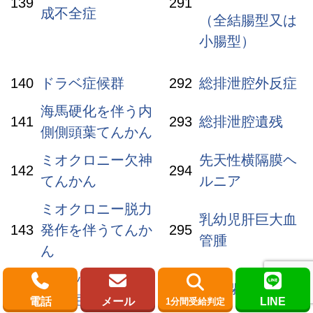
139
291
成不全症
（全結腸型又は
小腸型）
140
ドラベ症候群
292
総排泄腔外反症
海馬硬化を伴う内
141
293
総排泄腔遺残
側側頭葉てんかん
ミオクロニー欠神
先天性横隔膜ヘ
142
294
てんかん
ルニア
ミオクロニー脱力
乳幼児肝巨大血
143
発作を伴うてんか
295
管腫
ん
レノックス・ガス
144
296
胆道閉鎖症
トー症候群
電話
メール
LINE
1分間受給判定