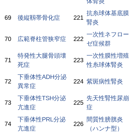
体腎炎
抗糸球体基底膜
69
後縦靱帯骨化症
221
腎炎
一次性ネフロー
70
広範脊柱管狭窄症
222
ゼ症候群
特発性大腿骨頭壊
一次性膜性増殖
71
223
死症
性糸球体腎炎
下垂体性ADH分泌
72
224
紫斑病性腎炎
異常症
下垂体性TSH分泌
先天性腎性尿崩
73
225
亢進症
症
下垂体性PRL分泌
間質性膀胱炎
74
226
亢進症
（ハンナ型）