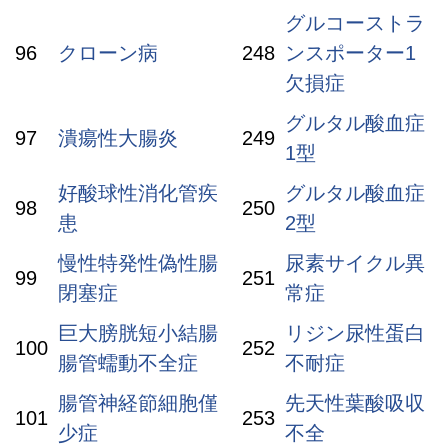
グルコーストラ
96
クローン病
248
ンスポーター1
欠損症
グルタル酸血症
97
潰瘍性大腸炎
249
1型
好酸球性消化管疾
グルタル酸血症
98
250
患
2型
慢性特発性偽性腸
尿素サイクル異
99
251
閉塞症
常症
巨大膀胱短小結腸
リジン尿性蛋白
100
252
腸管蠕動不全症
不耐症
腸管神経節細胞僅
先天性葉酸吸収
101
253
少症
不全