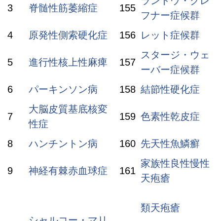
ランドウ・クレ
3
脊髄性筋萎縮症
155
フナー症候群
4
原発性側索硬化症
156
レット症候群
スタージ・ウェ
5
進行性核上性麻痺
157
ーバー症候群
6
パーキンソン病
158
結節性硬化症
大脳皮質基底核変
7
159
色素性乾皮症
性症
8
ハンチントン病
160
先天性魚鱗癬
家族性良性慢性
9
神経有棘赤血球症
161
天疱瘡
類天疱瘡
シャルコー・マリ