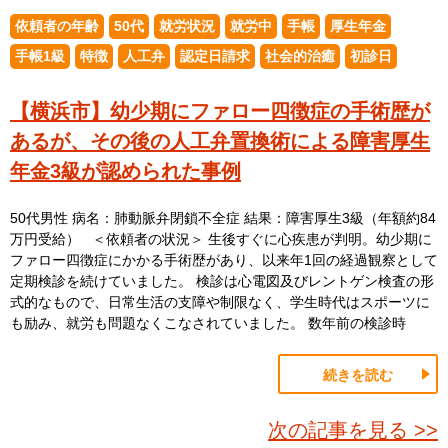
依頼者の年齢
50代
就労状況
就労中
手帳
厚生年金
手帳1級
特徴
人工弁
認定日請求
社会的治癒
初診日
【横浜市】幼少期にファロー四徴症の手術歴が
あるが、その後の人工弁置換術による障害厚生
年金3級が認められた事例
50代男性 病名：肺動脈弁閉鎖不全症 結果：障害厚生3級（年額約84
万円受給） ＜依頼者の状況＞ 生後すぐに心疾患が判明。幼少期に
ファロー四徴症にかかる手術歴があり、以来年1回の経過観察として
定期検診を続けていました。 検診は心電図及びレントゲン検査の形
式的なもので、日常生活の支障や制限なく、学生時代はスポーツに
も励み、就労も問題なくこなされていました。 数年前の検診時
続きを読む
次の記事を見る >>