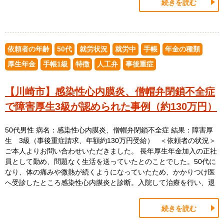
続きを読む
依頼者の年齢
50代
就労状況
就労中
手帳
年金の種類
厚生年金
手帳1級
特徴
人工弁
事後重症
【川崎市】感染性心内膜炎、僧帽弁閉鎖不全症
で障害厚生3級が認められた事例（約130万円）
50代男性 病名：感染性心内膜炎、僧帽弁閉鎖不全症 結果：障害厚
生 3級（事後重症請求、年額約130万円受給） ＜依頼者の状況＞
ご本人よりお問い合わせいただきました。 長年厚生年金加入の正社
員として勤め、問題なく生活を送っていたとのことでした。50代に
なり、体の痛みや微熱が続くようになっていたため、かかりつけ医
へ受診したところ感染性心内膜炎と診断。入院して治療を行い、退
続きを読む