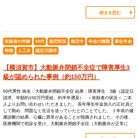
続きを読む
依頼者の年齢
50代
就労状況
就労中
年金の種類
厚生年金
特徴
人工弁
認定日請求
【横須賀市】大動脈弁閉鎖不全症で障害厚生3
級が認められた事例（約150万円）
50代男性 病名：大動脈弁閉鎖不全症 結果：障害厚生 3級（認定日
請求、年額約150万円受給、約半年遡及） ＜依頼者の状況＞ ご本
人よりお問い合わせいただきました。 長年厚生年金加入の正社員と
して勤め、問題なく生活を送っていたとのことでした。 １年前の健
康診断の結果、心臓に異常があることが指摘されました。その後、
医療機関で初診を受け、大動脈弁閉鎖不全症（大動脈弁が正常に