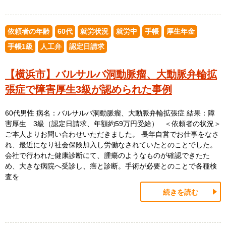
依頼者の年齢
60代
就労状況
就労中
手帳
厚生年金
手帳1級
人工弁
認定日請求
【横浜市】バルサルバ洞動脈瘤、大動脈弁輪拡
張症で障害厚生3級が認められた事例
60代男性 病名：バルサルバ洞動脈瘤、大動脈弁輪拡張症 結果：障
害厚生 3級（認定日請求、年額約59万円受給） ＜依頼者の状況＞
ご本人よりお問い合わせいただきました。 長年自営でお仕事をなさ
れ、最近になり社会保険加入し労働なされていたとのことでした。
会社で行われた健康診断にて、腫瘍のようなものが確認できたた
め、大きな病院へ受診し、癌と診断。手術が必要とのことで各種検
査を
続きを読む