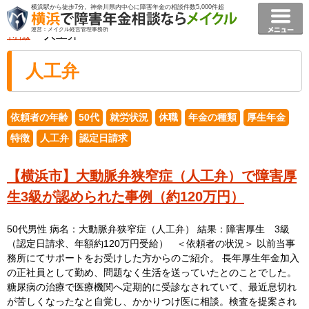
横浜駅から徒歩7分。神奈川県内中心に障害年金の相談件数5,000件超
横浜で障害年金相談ならメイクル障害年金横浜
>
事例
>
運営：メイクル経営管理事務所
特徴
> 人工弁
人工弁
依頼者の年齢
50代
就労状況
休職
年金の種類
厚生年金
特徴
人工弁
認定日請求
【横浜市】大動脈弁狭窄症（人工弁）で障害厚
生3級が認められた事例（約120万円）
50代男性 病名：大動脈弁狭窄症（人工弁） 結果：障害厚生 3級
（認定日請求、年額約120万円受給） ＜依頼者の状況＞ 以前当事
務所にてサポートをお受けした方からのご紹介。 長年厚生年金加入
の正社員として勤め、問題なく生活を送っていたとのことでした。
糖尿病の治療で医療機関へ定期的に受診なされていて、最近息切れ
が苦しくなったなと自覚し、かかりつけ医に相談。検査を提案され