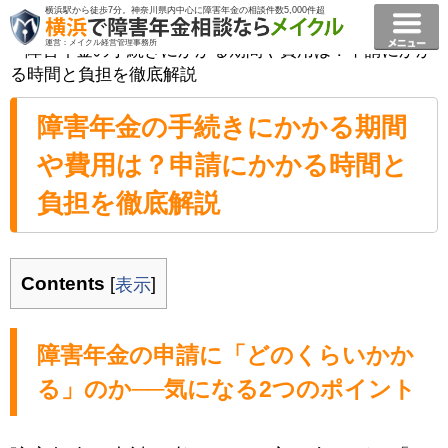
横浜駅から徒歩7分。神奈川県内中心に障害年金の相談件数5,000件超
横浜で障害年金相談ならメイクル障害年金横浜
>
コラム
運営：メイクル経営管理事務所
>
障害年金の手続きにかかる期間や費用は？申請にかか
る時間と負担を徹底解説
障害年金の手続きにかかる期間
や費用は？申請にかかる時間と
負担を徹底解説
Contents
[
]
表示
障害年金の申請に「どのくらいかか
る」のか──気になる2つのポイント