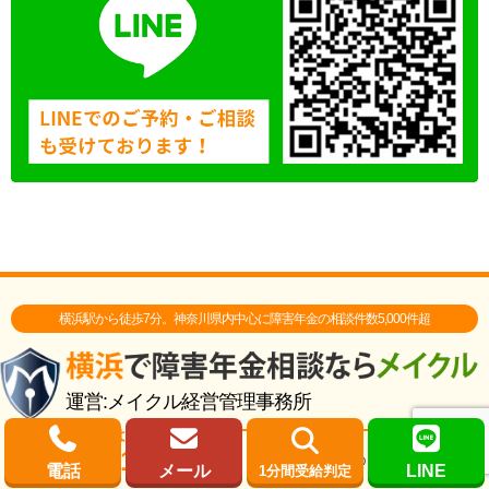
横浜駅から徒歩7分。神奈川県内中心に障害年金の相談件数5,000件超
運営:メイクル経営管理事務所
お問い合わせはこちら
045-321-2218
営業時間
平日9:00-18:00
夜土日祝応相談
電話
メール
LINE
1分間受給判定