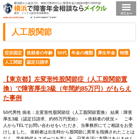
横浜駅から徒歩7分。神奈川県内中心に障害年金の相談件数5,000件超
横浜で障害年金相談ならメイクル障害年金横浜
>
事例
>
運営：メイクル経営管理事務所
肢体障害
> 人工股関節
人工股関節
症状固定
依頼者の年齢
50代
年金の種類
厚生年金
特徴
人工関節
認定日請求
【東京都】左変形性股関節症（人工股関節置
換）で障害厚生3級（年間約85万円）がもらえ
た事例
50代男性 病名：左変形性股関節症（人工股関節置換） 結果：障害
厚生3級（認定日請求、約85万円受給） ＜依頼者の状況＞ ご本
人からTELでお問い合わせをいただき、当事務所にてご相談をお受
けしました。 依頼者は出生時から股関節に異常を指摘されたことは
なく、学生時代もスポーツを楽しみ、日常生活に支障はありません