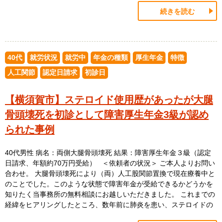
続きを読む
40代
就労状況
就労中
年金の種類
厚生年金
特徴
人工関節
認定日請求
初診日
【横須賀市】ステロイド使用歴があったが大腿
骨頭壊死を初診として障害厚生年金3級が認め
られた事例
40代男性 病名：両側大腿骨頭壊死 結果：障害厚生年金３級（認定
日請求、年額約70万円受給） ＜依頼者の状況＞ ご本人よりお問い
合わせ。 大腿骨頭壊死により（両）人工股関節置換で現在療養中と
のことでした。このような状態で障害年金が受給できるかどうかを
知りたく当事務所の無料相談にお越しいただきました。 これまでの
経緯をヒアリングしたところ、数年前に肺炎を患い、ステロイドの