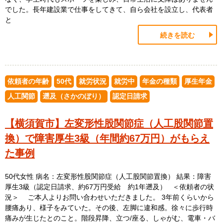
でした。長年建設業で仕事をしてきて、自ら会社を設立し、代表者
と
続きを読む
依頼者の年齢
50代
就労状況
就労中
年金の種類
厚生年金
人工関節
遡及（さかのぼり）
認定日請求
【横須賀市】左変形性股関節症（人工股関節置
換）で障害厚生3級（年間約67万円）がもらえ
た事例
50代女性 病名：左変形性股関節症（人工股関節置換） 結果：障害
厚生3級（認定日請求、約67万円受給 約1年遡及） ＜依頼者の状
況＞ ご本人よりお問い合わせいただきました。 3年前くらいから
腰痛あり、様子をみていた。その後、左脚に違和感。徐々に歩行時
痛みが生じたとのこと。階段昇降、立つ/座る、しゃがむ、電車・バ