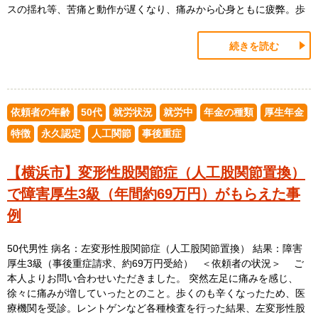
スの揺れ等、苦痛と動作が遅くなり、痛みから心身ともに疲弊。歩
続きを読む
依頼者の年齢
50代
就労状況
就労中
年金の種類
厚生年金
特徴
永久認定
人工関節
事後重症
【横浜市】変形性股関節症（人工股関節置換）
で障害厚生3級（年間約69万円）がもらえた事
例
50代男性 病名：左変形性股関節症（人工股関節置換） 結果：障害
厚生3級（事後重症請求、約69万円受給） ＜依頼者の状況＞ ご
本人よりお問い合わせいただきました。 突然左足に痛みを感じ、
徐々に痛みが増していったとのこと。歩くのも辛くなったため、医
療機関を受診。レントゲンなど各種検査を行った結果、左変形性股