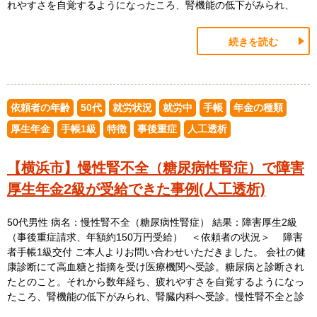
れやすさを自覚するようになったころ、腎機能の低下がみられ、
続きを読む
依頼者の年齢
50代
就労状況
就労中
手帳
年金の種類
厚生年金
手帳1級
特徴
事後重症
人工透析
【横浜市】慢性腎不全（糖尿病性腎症）で障害
厚生年金2級が受給できた事例(人工透析)
50代男性 病名：慢性腎不全（糖尿病性腎症） 結果：障害厚生2級
（事後重症請求、年額約150万円受給） ＜依頼者の状況＞ 障害
者手帳1級交付 ご本人よりお問い合わせいただきました。 会社の健
康診断にて高血糖と指摘を受け医療機関へ受診。糖尿病と診断され
たとのこと。それから数年経ち、疲れやすさを自覚するようになっ
たころ、腎機能の低下がみられ、腎臓内科へ受診。慢性腎不全と診