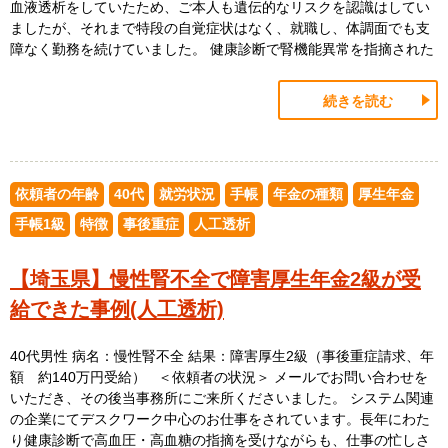
血液透析をしていたため、ご本人も遺伝的なリスクを認識はしてい
ましたが、それまで特段の自覚症状はなく、就職し、体調面でも支
障なく勤務を続けていました。 健康診断で腎機能異常を指摘された
続きを読む
依頼者の年齢
40代
就労状況
手帳
年金の種類
厚生年金
手帳1級
特徴
事後重症
人工透析
【埼玉県】慢性腎不全で障害厚生年金2級が受
給できた事例(人工透析)
40代男性 病名：慢性腎不全 結果：障害厚生2級（事後重症請求、年
額 約140万円受給） ＜依頼者の状況＞ メールでお問い合わせを
いただき、その後当事務所にご来所くださいました。 システム関連
の企業にてデスクワーク中心のお仕事をされています。長年にわた
り健康診断で高血圧・高血糖の指摘を受けながらも、仕事の忙しさ