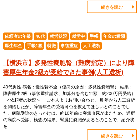
続きを読む
依頼者の年齢
40代
就労状況
就労中
手帳
年金の種類
厚生年金
手帳1級
特徴
事後重症
人工透析
【横浜市】多発性嚢胞腎（難病指定）により障
害厚生年金2級が受給できた事例(人工透析)
40代男性 病名：慢性腎不全（傷病の原因：多発性嚢胞腎） 結果：
障害厚生2級（事後重症請求、加算分を含む年額 約200万円受給）
＜依頼者の状況＞ ご本人よりお問い合わせ。 昨年から人工透析
を開始したが、障害年金の受給可否を教えてほしいとのことでし
た。病院受診のきっかけは、約10年前に突然血尿が出たため、近所
の病院へ受診。検査の結果、腎臓に嚢胞があるとのことで、紹介状
を
続きを読む