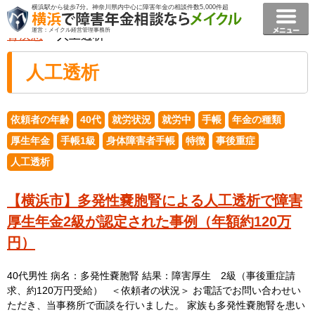
横浜駅から徒歩7分。神奈川県内中心に障害年金の相談件数5,000件超
横浜で障害年金相談ならメイクル障害年金横浜
>
事例
>
運営：メイクル経営管理事務所
腎疾患
> 人工透析
人工透析
依頼者の年齢
40代
就労状況
就労中
手帳
年金の種類
厚生年金
手帳1級
身体障害者手帳
特徴
事後重症
人工透析
【横浜市】多発性嚢胞腎による人工透析で障害
厚生年金2級が認定された事例（年額約120万
円）
40代男性 病名：多発性嚢胞腎 結果：障害厚生 2級（事後重症請
求、約120万円受給） ＜依頼者の状況＞ お電話でお問い合わせい
ただき、当事務所で面談を行いました。 家族も多発性嚢胞腎を患い