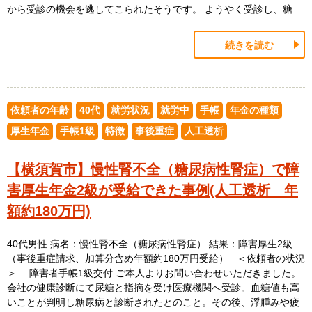
から受診の機会を逃してこられたそうです。 ようやく受診し、糖
続きを読む
依頼者の年齢
40代
就労状況
就労中
手帳
年金の種類
厚生年金
手帳1級
特徴
事後重症
人工透析
【横須賀市】慢性腎不全（糖尿病性腎症）で障
害厚生年金2級が受給できた事例(人工透析 年
額約180万円)
40代男性 病名：慢性腎不全（糖尿病性腎症） 結果：障害厚生2級
（事後重症請求、加算分含め年額約180万円受給） ＜依頼者の状況
＞ 障害者手帳1級交付 ご本人よりお問い合わせいただきました。
会社の健康診断にて尿糖と指摘を受け医療機関へ受診。血糖値も高
いことが判明し糖尿病と診断されたとのこと。その後、浮腫みや疲