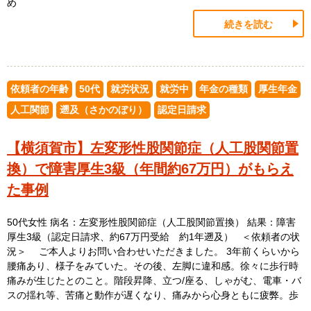
め
続きを読む
依頼者の年齢
50代
就労状況
就労中
年金の種類
厚生年金
人工関節
遡及（さかのぼり）
認定日請求
【横須賀市】左変形性股関節症（人工股関節置
換）で障害厚生3級（年間約67万円）がもらえ
た事例
50代女性 病名：左変形性股関節症（人工股関節置換） 結果：障害
厚生3級（認定日請求、約67万円受給 約1年遡及） ＜依頼者の状
況＞ ご本人よりお問い合わせいただきました。 3年前くらいから
腰痛あり、様子をみていた。その後、左脚に違和感。徐々に歩行時
痛みが生じたとのこと。階段昇降、立つ/座る、しゃがむ、電車・バ
スの揺れ等、苦痛と動作が遅くなり、痛みから心身ともに疲弊。歩