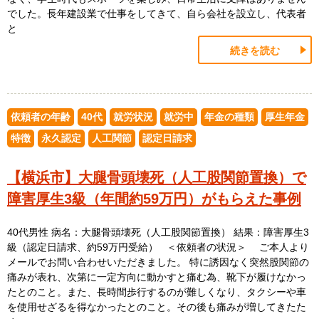
でした。長年建設業で仕事をしてきて、自ら会社を設立し、代表者
と
続きを読む
依頼者の年齢
40代
就労状況
就労中
年金の種類
厚生年金
特徴
永久認定
人工関節
認定日請求
【横浜市】大腿骨頭壊死（人工股関節置換）で
障害厚生3級（年間約59万円）がもらえた事例
40代男性 病名：大腿骨頭壊死（人工股関節置換） 結果：障害厚生3
級（認定日請求、約59万円受給） ＜依頼者の状況＞ ご本人より
メールでお問い合わせいただきました。 特に誘因なく突然股関節の
痛みが表れ、次第に一定方向に動かすと痛む為、靴下が履けなかっ
たとのこと。また、長時間歩行するのが難しくなり、タクシーや車
を使用せざるを得なかったとのこと。その後も痛みが増してきたた