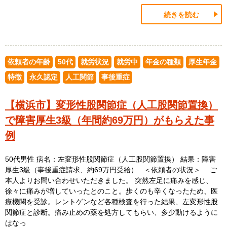
続きを読む
依頼者の年齢
50代
就労状況
就労中
年金の種類
厚生年金
特徴
永久認定
人工関節
事後重症
【横浜市】変形性股関節症（人工股関節置換）
で障害厚生3級（年間約69万円）がもらえた事
例
50代男性 病名：左変形性股関節症（人工股関節置換） 結果：障害
厚生3級（事後重症請求、約69万円受給） ＜依頼者の状況＞ ご
本人よりお問い合わせいただきました。 突然左足に痛みを感じ、
徐々に痛みが増していったとのこと。歩くのも辛くなったため、医
療機関を受診。レントゲンなど各種検査を行った結果、左変形性股
関節症と診断。痛み止めの薬を処方してもらい、多少動けるように
はなっ