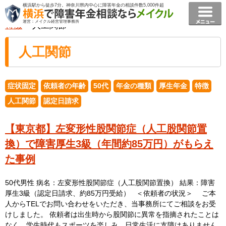
横浜駅から徒歩7分。神奈川県内中心に障害年金の相談件数5,000件超
横浜で障害年金相談ならメイクル障害年金横浜
>
事例
>
運営：メイクル経営管理事務所
特徴
> 人工関節
人工関節
症状固定
依頼者の年齢
50代
年金の種類
厚生年金
特徴
人工関節
認定日請求
【東京都】左変形性股関節症（人工股関節置
換）で障害厚生3級（年間約85万円）がもらえ
た事例
50代男性 病名：左変形性股関節症（人工股関節置換） 結果：障害
厚生3級（認定日請求、約85万円受給） ＜依頼者の状況＞ ご本
人からTELでお問い合わせをいただき、当事務所にてご相談をお受
けしました。 依頼者は出生時から股関節に異常を指摘されたことは
なく、学生時代もスポーツを楽しみ、日常生活に支障はありません