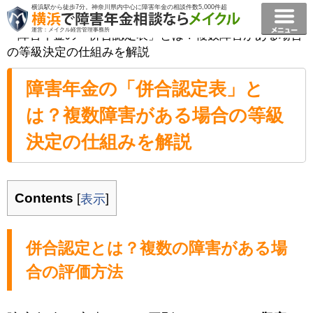
横浜駅から徒歩7分。神奈川県内中心に障害年金の相談件数5,000件超
横浜で障害年金相談ならメイクル障害年金横浜
>
コラム
運営：メイクル経営管理事務所
>
障害年金の「併合認定表」とは？複数障害がある場合
の等級決定の仕組みを解説
障害年金の「併合認定表」と
は？複数障害がある場合の等級
決定の仕組みを解説
Contents
[
]
表示
併合認定とは？複数の障害がある場
合の評価方法