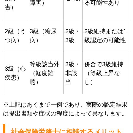
障害）
る可能性あり
害）
2級（う
3級（糖尿
2級・
2級維持または1
つ病）
病）
3級
級認定の可能性
等級該当外
3級・
併合で3級維持
3級（心
（軽度難
非該
（等級上昇な
疾患）
聴）
当
し）
※上記はあくまで一例であり、実際の認定結果
は提出書類や症状の程度によって異なります。
社会保険労務士に相談するメリット