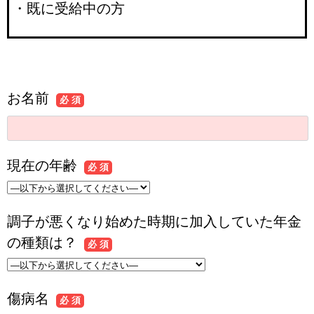
・既に受給中の方
お名前
必 須
現在の年齢
必 須
調子が悪くなり始めた時期に加入していた年金
の種類は？
必 須
傷病名
必 須