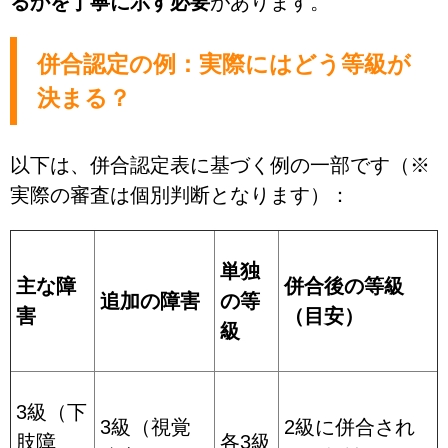
るかを丁寧に示す必要
があります。
併合認定の例：実際にはどう等級が
決まる？
以下は、併合認定表に基づく例の一部です（※
実際の審査は個別判断となります）：
単独
主な障
併合後の等級
追加の障害
の等
害
（目安）
級
3級（下
3級（視覚
2級に併合され
肢障
各3級