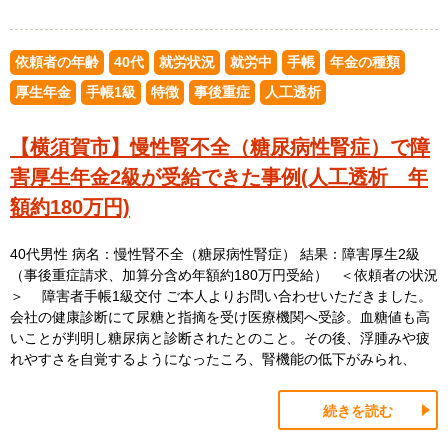
依頼者の年齢
40代
就労状況
就労中
手帳
年金の種類
厚生年金
手帳1級
特徴
事後重症
人工透析
【横須賀市】慢性腎不全（糖尿病性腎症）で障
害厚生年金2級が受給できた事例(人工透析 年
額約180万円)
40代男性 病名：慢性腎不全（糖尿病性腎症） 結果：障害厚生2級
（事後重症請求、加算分含め年額約180万円受給） ＜依頼者の状況
＞ 障害者手帳1級交付 ご本人よりお問い合わせいただきました。
会社の健康診断にて尿糖と指摘を受け医療機関へ受診。血糖値も高
いことが判明し糖尿病と診断されたとのこと。その後、浮腫みや疲
れやすさを自覚するようになったころ、腎機能の低下がみられ、
続きを読む