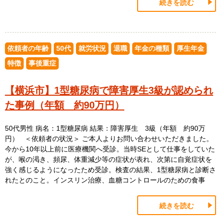
続きを読む
依頼者の年齢
50代
就労状況
退職
年金の種類
厚生年金
特徴
事後重症
【横浜市】1型糖尿病で障害厚生3級が認められ
た事例（年額 約90万円）
50代男性 病名：1型糖尿病 結果：障害厚生 3級（年額 約90万
円） ＜依頼者の状況＞ ご本人よりお問い合わせいただきました。
今から10年以上前に医療機関へ受診。当時SEとして仕事をしていた
が、喉の渇き、頻尿、体重減少等の症状が表れ、次第に自覚症状を
強く感じるようになったため受診。検査の結果、1型糖尿病と診断さ
れたとのこと。インスリン治療、血糖コントロールのための食事
続きを読む