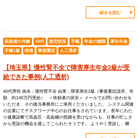
続きを読む
依頼者の年齢
40代
就労状況
手帳
年金の種類
厚生年金
手帳1級
特徴
事後重症
人工透析
【埼玉県】慢性腎不全で障害厚生年金2級が受
給できた事例(人工透析)
40代男性 病名：慢性腎不全 結果：障害厚生2級（事後重症請求、年
額 約140万円受給） ＜依頼者の状況＞ メールでお問い合わせを
いただき、その後当事務所にご来所くださいました。 システム関連
の企業にてデスクワーク中心のお仕事をされています。長年にわた
り健康診断で高血圧・高血糖の指摘を受けながらも、仕事の忙しさ
から受診の機会を逃してこられたそうです。 ようやく受診し、糖