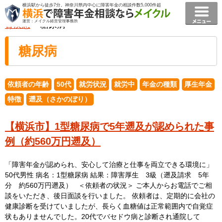
横浜駅から徒歩7分。神奈川県内中心に障害年金の相談件数5,000件超
横浜で障害年金相談ならメイクル障害年金横浜
>
事例
>
運営：メイクル経営管理事務所
腎疾患
> 糖尿病
糖尿病
依頼者の年齢
50代
就労状況
就労中
年金の種類
厚生年金
特徴
遡及（さかのぼり）
【横浜市】1型糖尿病で5年遡及が認められた事
例（約560万円遡及）
「障害年金が認められ、安心して治療と仕事を両立できる環境に」
50代男性 病名：1型糖尿病 結果：障害厚生 3級（遡及請求 5年
分 約560万円遡及） ＜依頼者の状況＞ ご本人からお電話でご相
談をいただき、後日面談を行いました。 依頼者は、定期的に会社の
健康診断を受けていましたが、長らく血糖値は正常範囲内で自覚症
状もありませんでした。20代でバセドウ病と診断され通院して