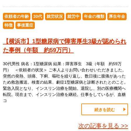
依頼者の年齢
30代
就労状況
就労中
年金の種類
厚生年金
特徴
事後重症
【横浜市】1型糖尿病で障害厚生3級が認められ
た事例（年額 約59万円）
30代男性 病名：1型糖尿病 結果：障害厚生 3級（年額 約59万
円） ＜依頼者の状況＞ ご本人よりお問い合わせいただきました。
突然の発熱、頭痛、下痢、嘔吐を繰り返し、数日後に腹痛があった
ため救急搬送。検査の結果、劇症1型糖尿病と診断されたとのこと。
緊急入院となり、インスリン治療を開始。退院し、別の医療機関へ
転院。現在まで、インスリン治療を継続。仕事をしているが、血糖
コ
続きを読む
次の記事を見る >>