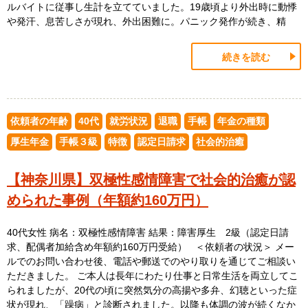
ルバイトに従事し生計を立てていました。19歳頃より外出時に動悸
や発汗、息苦しさが現れ、外出困難に。パニック発作が続き、精
続きを読む
依頼者の年齢
40代
就労状況
退職
手帳
年金の種類
厚生年金
手帳３級
特徴
認定日請求
社会的治癒
【神奈川県】双極性感情障害で社会的治癒が認
められた事例（年額約160万円）
40代女性 病名：双極性感情障害 結果：障害厚生 2級（認定日請
求、配偶者加給含め年額約160万円受給） ＜依頼者の状況＞ メー
ルでのお問い合わせ後、電話や郵送でのやり取りを通じてご相談い
ただきました。 ご本人は長年にわたり仕事と日常生活を両立してこ
られましたが、20代の頃に突然気分の高揚や多弁、幻聴といった症
状が現れ、「躁病」と診断されました。以降も体調の波が続くなか