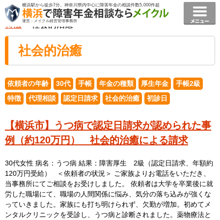
横浜駅から徒歩7分。神奈川県内中心に障害年金の相談件数5,000件超
横浜で障害年金相談ならメイクル障害年金横浜
>
事例
>
運営：メイクル経営管理事務所
特徴
> 社会的治癒
社会的治癒
依頼者の年齢
30代
手帳
年金の種類
厚生年金
手帳2級
特徴
代理相談
認定日請求
社会的治癒
初診日
【横浜市】うつ病で認定日請求が認められた事
例（約120万円） 社会的治癒による請求
30代女性 病名：うつ病 結果：障害厚生 2級（認定日請求、年額約
120万円受給） ＜依頼者の状況＞ ご家族よりお電話をいただき、
当事務所にてご相談をお受けしました。 依頼者は大学を卒業後に就
労した職場にて、職場の人間関係に悩み、気分の落ち込みが強くな
っていきました。家族にも打ち明けられず、欠勤が増加。初めてメ
ンタルクリニックを受診し、うつ病と診断されました。薬物療法と