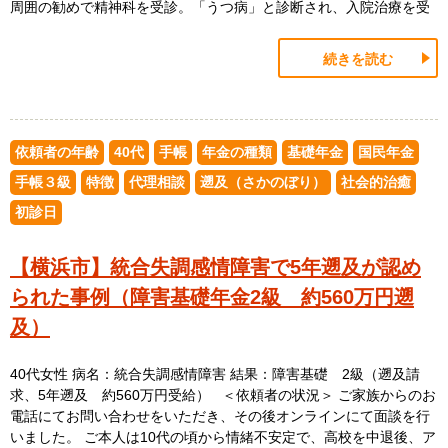
周囲の勧めで精神科を受診。「うつ病」と診断され、入院治療を受
続きを読む
依頼者の年齢
40代
手帳
年金の種類
基礎年金
国民年金
手帳３級
特徴
代理相談
遡及（さかのぼり）
社会的治癒
初診日
【横浜市】統合失調感情障害で5年遡及が認め
られた事例（障害基礎年金2級 約560万円遡
及）
40代女性 病名：統合失調感情障害 結果：障害基礎 2級（遡及請
求、5年遡及 約560万円受給） ＜依頼者の状況＞ ご家族からのお
電話にてお問い合わせをいただき、その後オンラインにて面談を行
いました。 ご本人は10代の頃から情緒不安定で、高校を中退後、ア