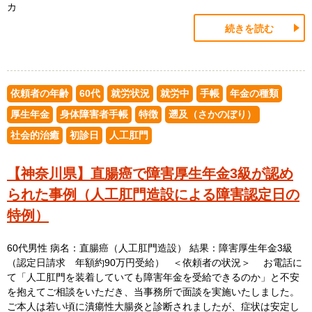
カ
続きを読む
依頼者の年齢
60代
就労状況
就労中
手帳
年金の種類
厚生年金
身体障害者手帳
特徴
遡及（さかのぼり）
社会的治癒
初診日
人工肛門
【神奈川県】直腸癌で障害厚生年金3級が認め
られた事例（人工肛門造設による障害認定日の
特例）
60代男性 病名：直腸癌（人工肛門造設） 結果：障害厚生年金3級
（認定日請求 年額約90万円受給） ＜依頼者の状況＞ お電話に
て「人工肛門を装着していても障害年金を受給できるのか」と不安
を抱えてご相談をいただき、当事務所で面談を実施いたしました。
ご本人は若い頃に潰瘍性大腸炎と診断されましたが、症状は安定し