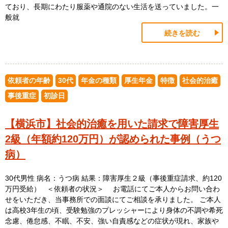
ており、長期にわたり服薬や通院のない生活を送っていました。一
般就
続きを読む
依頼者の年齢
30代
年金の種類
厚生年金
特徴
社会的治癒
事後重症
初診日
【横浜市】社会的治癒を用いた請求で障害厚生
2級（年額約120万円）が認められた事例（うつ
病）
30代男性 病名：うつ病 結果：障害厚生２級（事後重症請求、約120
万円受給） ＜依頼者の状況＞ お電話にてご本人からお問い合わ
せをいただき、当事務所での面談にてご相談を承りました。 ご本人
は高校3年生の頃、受験勉強のプレッシャーにより身体の不調や希死
念慮、倦怠感、不眠、不安、強い自責感などの症状が現れ、家族や