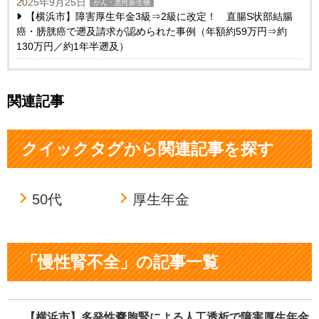
2025年9月25日
がん・悪性新生物
【横浜市】障害厚生年金3級⇒2級に改定！ 直腸S状部結腸
癌・膀胱癌で遡及請求が認められた事例（年額約59万円⇒約
130万円／約1年半遡及）
関連記事
クイックタグから関連記事を探す
50代
厚生年金
「慢性腎不全」の記事一覧
【横浜市】多発性嚢胞腎による人工透析で障害厚生年金