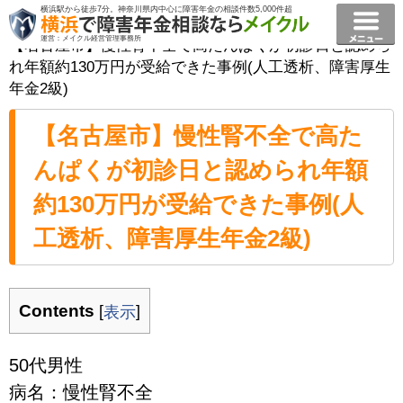
横浜駅から徒歩7分。神奈川県内中心に障害年金の相談件数5,000件超
横浜で障害年金相談ならメイクル障害年金横浜
>
事例
>
運営：メイクル経営管理事務所
【名古屋市】慢性腎不全で高たんぱくが初診日と認めら
れ年額約130万円が受給できた事例(人工透析、障害厚生
年金2級)
【名古屋市】慢性腎不全で高た
んぱくが初診日と認められ年額
約130万円が受給できた事例(人
工透析、障害厚生年金2級)
Contents
[
]
表示
50代男性
病名：慢性腎不全