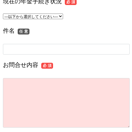
現在の年金手続き状況
必 須
件名
任 意
お問合せ内容
必 須