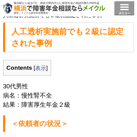
横浜駅から徒歩7分。神奈川県内中心に障害年金の相談件数5,000件超
横浜で障害年金相談ならメイクル障害年金横浜
>
事例
>
運営：メイクル経営管理事務所
人工透析実施前でも２級に認定された事例
人工透析実施前でも２級に認定
された事例
Contents
[
]
表示
30代男性
病名：慢性腎不全
結果：障害厚生年金２級
＜依頼者の状況＞