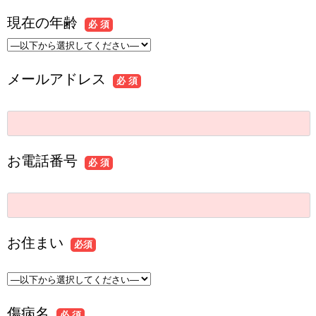
現在の年齢
必 須
メールアドレス
必 須
お電話番号
必 須
お住まい
必須
傷病名
必 須