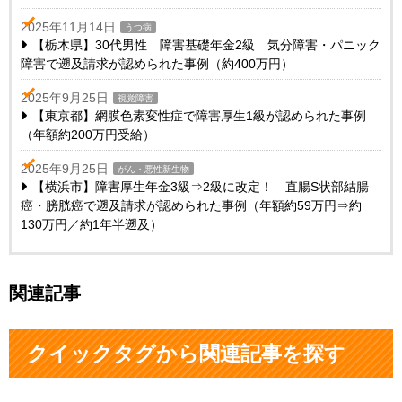
2025年11月14日
うつ病
【栃木県】30代男性 障害基礎年金2級 気分障害・パニック
障害で遡及請求が認められた事例（約400万円）
2025年9月25日
視覚障害
【東京都】網膜色素変性症で障害厚生1級が認められた事例
（年額約200万円受給）
2025年9月25日
がん・悪性新生物
【横浜市】障害厚生年金3級⇒2級に改定！ 直腸S状部結腸
癌・膀胱癌で遡及請求が認められた事例（年額約59万円⇒約
130万円／約1年半遡及）
関連記事
クイックタグから関連記事を探す