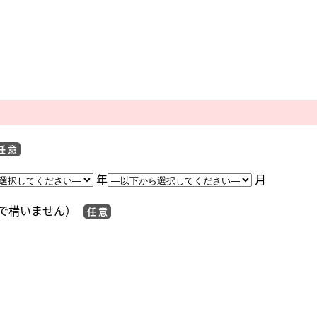
任 意
年
月
で構いません）
任 意