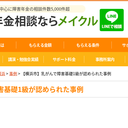
心に障害年金の相談件数5,000件超
とは
もらえる金額
もらえる条件
サ
講演・勉強会実績
サポート料金
事務所案内
横浜
>
事例
>
【横浜市】乳がんで障害基礎1級が認められた事例
害基礎1級が認められた事例