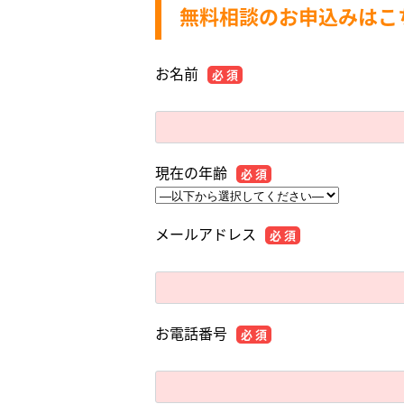
無料相談のお申込みはこ
お名前
必 須
現在の年齢
必 須
メールアドレス
必 須
お電話番号
必 須