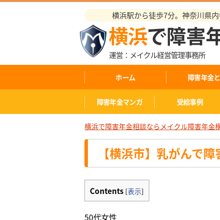
横浜駅から徒歩7分。神奈川県内中
運営：メイクル経営管理事務所
ホーム
障害年金
障害年金マンガ
受給事例
横浜で障害年金相談ならメイクル障害年金
【横浜市】乳がんで障
Contents
[
表示
]
50代女性