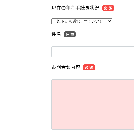
現在の年金手続き状況
必 須
件名
任 意
お問合せ内容
必 須