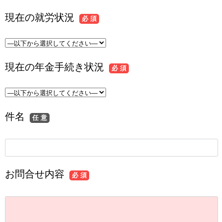
現在の就労状況
必 須
現在の年金手続き状況
必 須
件名
任 意
お問合せ内容
必 須