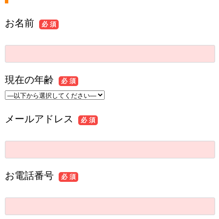
お名前
必 須
現在の年齢
必 須
メールアドレス
必 須
お電話番号
必 須