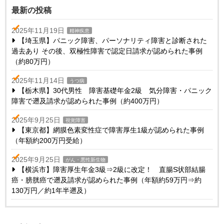
最新の投稿
2025年11月19日
精神疾患
【埼玉県】パニック障害、パーソナリティ障害と診断された
過去あり その後、双極性障害で認定日請求が認められた事例
（約80万円）
2025年11月14日
うつ病
【栃木県】30代男性 障害基礎年金2級 気分障害・パニック
障害で遡及請求が認められた事例（約400万円）
2025年9月25日
視覚障害
【東京都】網膜色素変性症で障害厚生1級が認められた事例
（年額約200万円受給）
2025年9月25日
がん・悪性新生物
【横浜市】障害厚生年金3級⇒2級に改定！ 直腸S状部結腸
癌・膀胱癌で遡及請求が認められた事例（年額約59万円⇒約
130万円／約1年半遡及）