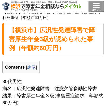
横浜駅から徒歩7分。神奈川県内中心に障害年金の相談件数5,000件超
横浜で障害年金相談ならメイクル障害年金横浜
>
事例
>
運営：メイクル経営管理事務所
【横浜市】広汎性発達障害で障害厚生年金3級が認めら
れた事例（年額約60万円）
【横浜市】広汎性発達障害で障
害厚生年金3級が認められた事
例（年額約60万円）
Contents
[
]
表示
30代男性
病名：広汎性発達障害、注意欠陥多動性障害
結果：障害厚生年金３級(事後重症請求 年額約
60万円)