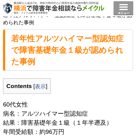
横浜駅から徒歩7分。神奈川県内中心に障害年金の相談件数5,000件超
横浜で障害年金相談ならメイクル障害年金横浜
>
事例
>
運営：メイクル経営管理事務所
若年性アルツハイマー型認知症で障害基礎年金１級が認
められた事例
若年性アルツハイマー型認知症
で障害基礎年金１級が認められ
た事例
Contents
[
]
表示
60代女性
病名：アルツハイマー型認知症
結果：障害基礎年金１級（１年半遡及）
年間受給額：約96万円