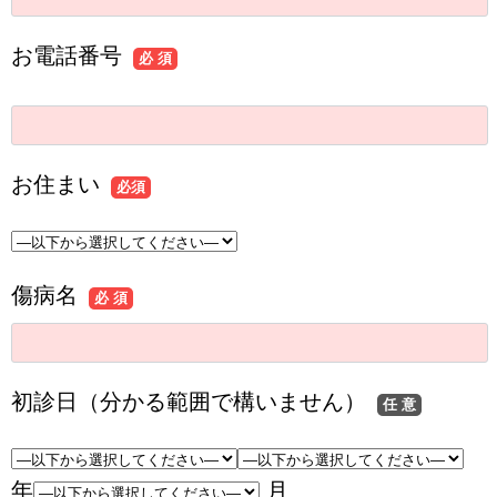
お電話番号
必 須
お住まい
必須
傷病名
必 須
初診日（分かる範囲で構いません）
任 意
年
月