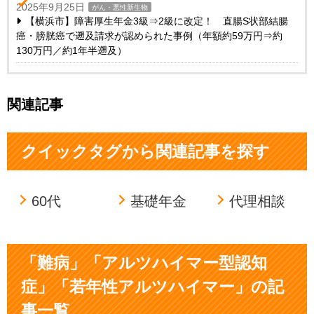
2025年9月25日
がん・悪性新生物
【横浜市】障害厚生年金3級⇒2級に改定！ 直腸S状部結腸
癌・膀胱癌で遡及請求が認められた事例（年額約59万円⇒約
130万円／約1年半遡及）
関連記事
クイックタグから関連記事を探す
60代
基礎年金
代理相談
「難病」「アルツハイマー型認知
症」「若年性アルツハイマー」の記
事一覧