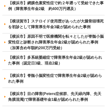
【横浜市】網膜色素変性症で約２年遡って受給できた事
例（障害厚生年金2級 約400万円遡及）
【横須賀市】ステロイド使用歴があったが大腿骨頭壊死
を初診として障害厚生年金3級が認められた事例
【横浜市】原因不明で医療機関を転々としたが脊髄小脳
変性症と診断され障害厚生年金2級が認められた事例
（加算含め年額約200万円受給）
【横浜市】多系統萎縮症で障害厚生年金2級が認められ
た事例（認定日3級、現在2級）
【横浜市】脊髄小脳変性症で障害厚生年金2級が認めら
れた事例
【横浜市】目の障害(Peters症候群、先天緑内障、先天
角膜混濁)で障害基礎年金1級が認められた事例