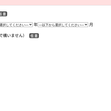
任 意
年
月
で構いません）
任 意