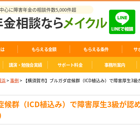
心に障害年金の相談件数5,000件超
とは
もらえる金額
もらえる条件
サ
講演・勉強会実績
サポート料金
事務所案内
横浜
>
事例
>
【横須賀市】ブルガダ症候群（ICD植込み）で障害厚生3級
症候群（ICD植込み）で障害厚生3級が認
）