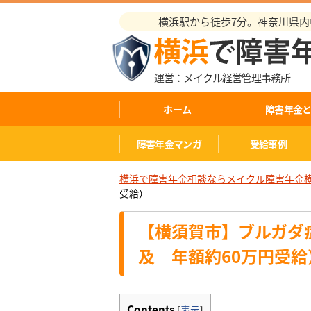
横浜駅から徒歩7分。神奈川県内中
運営：メイクル経営管理事務所
ホーム
障害年金
障害年金マンガ
受給事例
横浜で障害年金相談ならメイクル障害年金
受給）
【横須賀市】ブルガダ
及 年額約60万円受給
Contents
[
表示
]