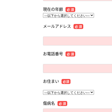
現在の年齢
必 須
メールアドレス
必 須
お電話番号
必 須
お住まい
必須
傷病名
必 須