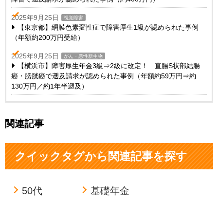
2025年9月25日
視覚障害
【東京都】網膜色素変性症で障害厚生1級が認められた事例
（年額約200万円受給）
2025年9月25日
がん・悪性新生物
【横浜市】障害厚生年金3級⇒2級に改定！ 直腸S状部結腸
癌・膀胱癌で遡及請求が認められた事例（年額約59万円⇒約
130万円／約1年半遡及）
関連記事
クイックタグから関連記事を探す
50代
基礎年金