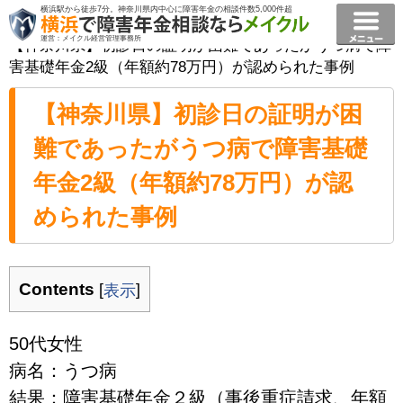
横浜駅から徒歩7分。神奈川県内中心に障害年金の相談件数5,000件超
横浜で障害年金相談ならメイクル障害年金横浜
>
事例
>
運営：メイクル経営管理事務所
【神奈川県】初診日の証明が困難であったがうつ病で障
害基礎年金2級（年額約78万円）が認められた事例
【神奈川県】初診日の証明が困
難であったがうつ病で障害基礎
年金2級（年額約78万円）が認
められた事例
Contents
[
]
表示
50代女性
病名：うつ病
結果：障害基礎年金２級（事後重症請求、年額