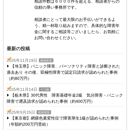
相談件数は６０００件を超える、相談者からの
信頼の厚い事務所です。
相談者にとって最大限のお手伝いができるよ
う、精一杯取り組みますので、具体的な障害年
金に関するご相談等ございましたら、お気軽に
お問い合わせください。
最新の投稿
2025年11月19日
精神疾患
【埼玉県】パニック障害、パーソナリティ障害と診断された
過去あり その後、双極性障害で認定日請求が認められた事例
（約80万円）
2025年11月14日
うつ病
【栃木県】30代男性 障害基礎年金2級 気分障害・パニック
障害で遡及請求が認められた事例（約400万円）
2025年9月25日
視覚障害
【東京都】網膜色素変性症で障害厚生1級が認められた事例
（年額約200万円受給）