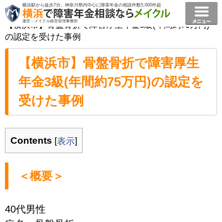
横浜駅から徒歩7分。神奈川県内中心に障害年金の相談件数5,000件超
横浜で障害年金相談ならメイクル障害年金横浜
>
事例
>
運営：メイクル経営管理事務所
【横浜市】骨盤骨折で障害厚生年金3級(年間約75万円)
の認定を受けた事例
【横浜市】骨盤骨折で障害厚生
年金3級(年間約75万円)の認定を
受けた事例
Contents
[
]
表示
＜概要＞
40代男性