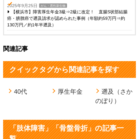
2025年9月25日
がん・悪性新生物
【横浜市】障害厚生年金3級⇒2級に改定！ 直腸S状部結腸
癌・膀胱癌で遡及請求が認められた事例（年額約59万円⇒約
130万円／約1年半遡及）
関連記事
クイックタグから関連記事を探す
40代
厚生年金
遡及（さか
のぼり）
「肢体障害」「骨盤骨折」の記事一
覧