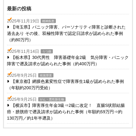
最新の投稿
2025年11月19日
精神疾患
【埼玉県】パニック障害、パーソナリティ障害と診断された
過去あり その後、双極性障害で認定日請求が認められた事例
（約80万円）
2025年11月14日
うつ病
【栃木県】30代男性 障害基礎年金2級 気分障害・パニック
障害で遡及請求が認められた事例（約400万円）
2025年9月25日
視覚障害
【東京都】網膜色素変性症で障害厚生1級が認められた事例
（年額約200万円受給）
2025年9月25日
がん・悪性新生物
【横浜市】障害厚生年金3級⇒2級に改定！ 直腸S状部結腸
癌・膀胱癌で遡及請求が認められた事例（年額約59万円⇒約
130万円／約1年半遡及）