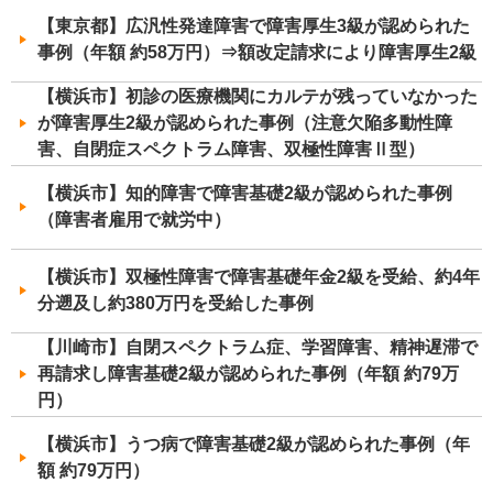
【東京都】広汎性発達障害で障害厚生3級が認められた
事例（年額 約58万円）⇒額改定請求により障害厚生2級
【横浜市】初診の医療機関にカルテが残っていなかった
が障害厚生2級が認められた事例（注意欠陥多動性障
害、自閉症スペクトラム障害、双極性障害Ⅱ型）
【横浜市】知的障害で障害基礎2級が認められた事例
（障害者雇用で就労中）
【横浜市】双極性障害で障害基礎年金2級を受給、約4年
分遡及し約380万円を受給した事例
【川崎市】自閉スペクトラム症、学習障害、精神遅滞で
再請求し障害基礎2級が認められた事例（年額 約79万
円）
【横浜市】うつ病で障害基礎2級が認められた事例（年
額 約79万円）