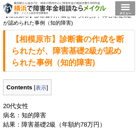
横浜駅から徒歩7分。神奈川県内中心に障害年金の相談件数5,000件超
横浜で障害年金相談ならメイクル障害年金横浜
>
事例
>
運営：メイクル経営管理事務所
【相模原市】診断書の作成を断られたが、障害基礎2級
が認められた事例（知的障害)
【相模原市】診断書の作成を断
られたが、障害基礎2級が認め
られた事例（知的障害)
Contents
[
]
表示
20代女性
病名：知的障害
結果：障害基礎2級（年額約78万円）