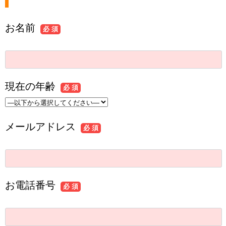
お名前
必 須
現在の年齢
必 須
メールアドレス
必 須
お電話番号
必 須