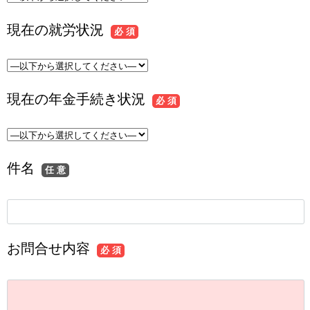
現在の就労状況
必 須
現在の年金手続き状況
必 須
件名
任 意
お問合せ内容
必 須