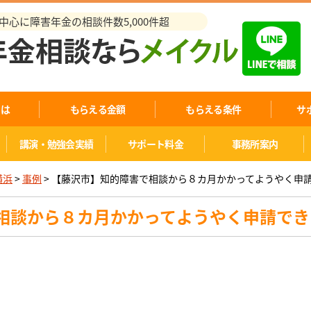
心に障害年金の相談件数5,000件超
とは
もらえる金額
もらえる条件
サ
講演・勉強会実績
サポート料金
事務所案内
横浜
>
事例
>
【藤沢市】知的障害で相談から８カ月かかってようやく申請で
相談から８カ月かかってようやく申請できた