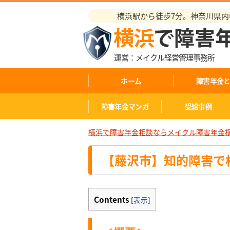
横浜駅から徒歩7分。神奈川県内中
運営：メイクル経営管理事務所
ホーム
障害年金
障害年金マンガ
受給事例
横浜で障害年金相談ならメイクル障害年金
【藤沢市】知的障害で
Contents
[
表示
]