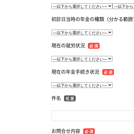
初診日当時の年金の種類（分かる範囲
現在の就労状況
必 須
現在の年金手続き状況
必 須
件名
任 意
お問合せ内容
必 須