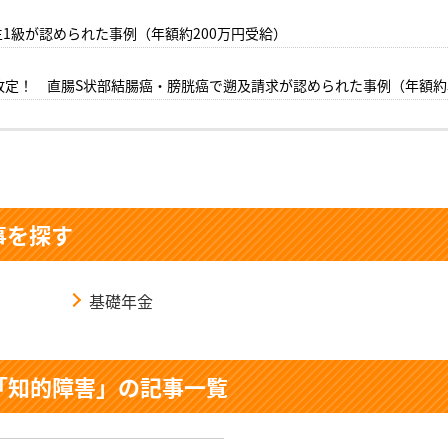
1級が認められた事例（年額約200万円受給）
改定！ 直腸S状部結腸癌・膀胱癌で遡及請求が認められた事例（年額約5
事を探す
基礎年金
「知的障害」の記事一覧