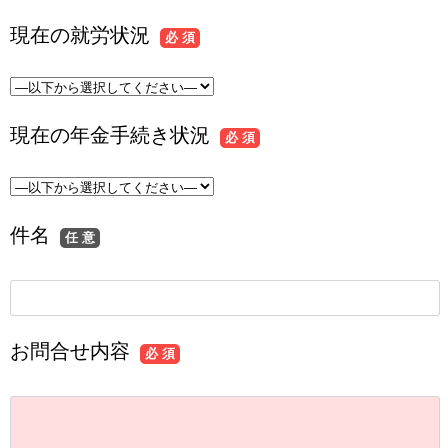
現在の就労状況
必 須
現在の年金手続き状況
必 須
件名
任 意
お問合せ内容
必 須