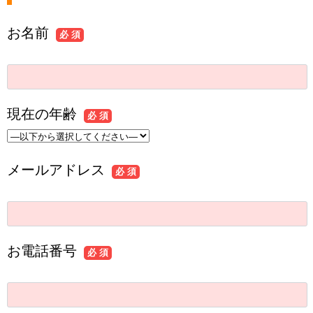
お名前
必 須
現在の年齢
必 須
メールアドレス
必 須
お電話番号
必 須