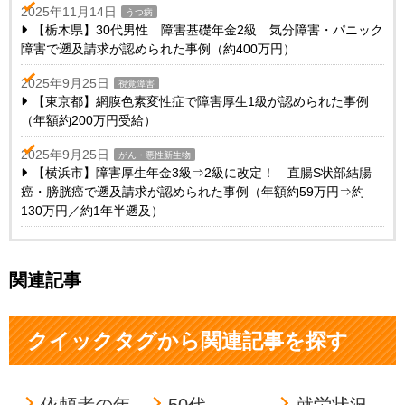
2025年11月14日
うつ病
【栃木県】30代男性 障害基礎年金2級 気分障害・パニック
障害で遡及請求が認められた事例（約400万円）
2025年9月25日
視覚障害
【東京都】網膜色素変性症で障害厚生1級が認められた事例
（年額約200万円受給）
2025年9月25日
がん・悪性新生物
【横浜市】障害厚生年金3級⇒2級に改定！ 直腸S状部結腸
癌・膀胱癌で遡及請求が認められた事例（年額約59万円⇒約
130万円／約1年半遡及）
関連記事
クイックタグから関連記事を探す
依頼者の年
50代
就労状況