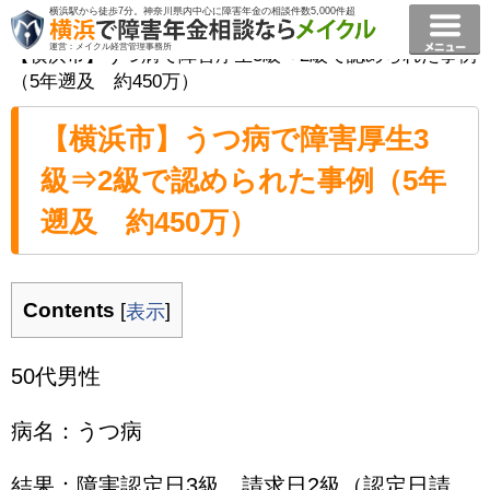
横浜駅から徒歩7分。神奈川県内中心に障害年金の相談件数5,000件超
横浜で障害年金相談ならメイクル障害年金横浜
>
事例
>
運営：メイクル経営管理事務所
【横浜市】うつ病で障害厚生3級⇒2級で認められた事例
（5年遡及 約450万）
【横浜市】うつ病で障害厚生3
級⇒2級で認められた事例（5年
遡及 約450万）
Contents
[
]
表示
50代男性
病名：うつ病
結果：障害認定日3級 請求日2級（認定日請